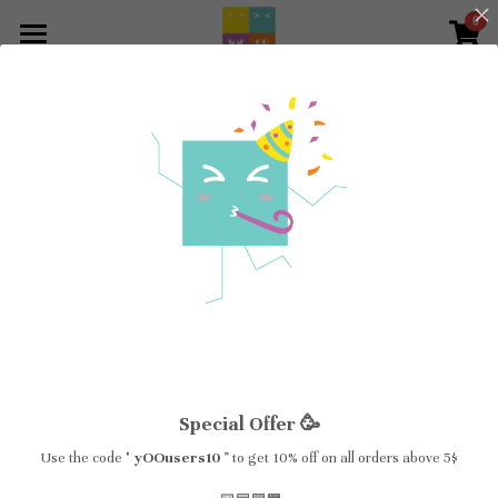
0
×
STORE CATEGORIES
Home
All Categories
Go Back
Shop
About
Blogs
Social Impact
Contact Us
+971 52 577 7604
info@yoousers.com
Special Offer 🥳
Use the code "
yOOusers10 "
to get 10% off on all orders above 5$